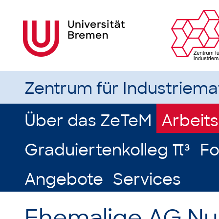
Zentrum für Industriem
Über das ZeTeM
Arbeit
Graduiertenkolleg π³
Fo
Angebote
Services
Ehemalige AG Nu