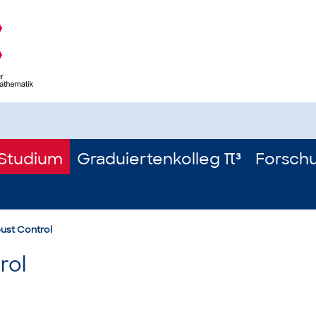
Studium
Graduiertenkolleg π³
Forsch
bust Control
rol