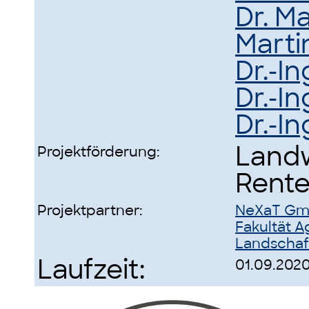
Dr. M
Marti
Dr.-I
Dr.-I
Dr.-In
Landw
Projektförderung:
Rent
Projektpartner:
NeXaT G
Fakultät 
Landschaft
Laufzeit:
01.09.2020