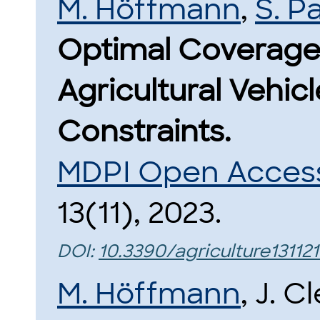
M. Höffmann
,
S. P
Optimal Coverage 
Agricultural Vehic
Constraints.
MDPI Open Access 
13(11), 2023.
DOI:
10.3390/agriculture131121
M. Höffmann
, J. 