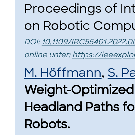
Proceedings of In
on Robotic Comput
DOI:
10.1109/IRC55401.2022.
online unter:
https://ieeexpl
M. Höffmann
,
S. P
Weight-Optimized
Headland Paths fo
Robots.