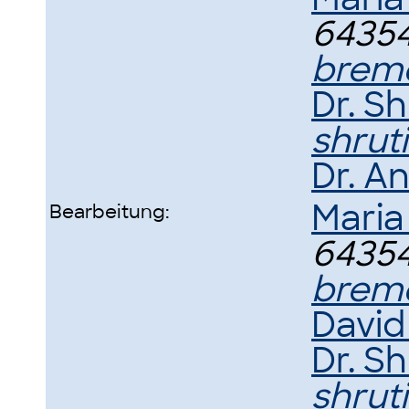
64354
brem
Dr. Sh
shrut
Dr. A
Maria
Bearbeitung:
64354
brem
David
Dr. Sh
shrut