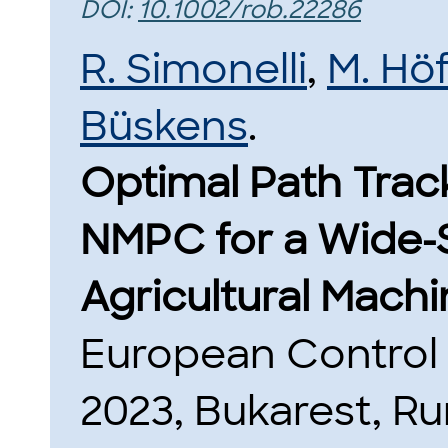
DOI:
10.1002/rob.22286
R. Simonelli
,
M. Hö
Büskens
.
Optimal Path Trac
NMPC for a Wide
Agricultural Machi
European Control
2023, Bukarest, R