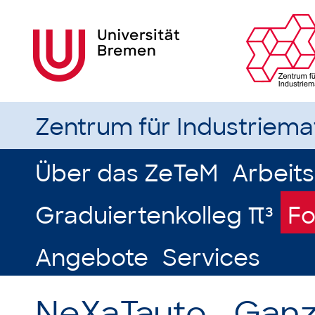
Zentrum für Industriem
Über das ZeTeM
Arbeit
Graduiertenkolleg π³
Fo
Angebote
Services
NeXaTauto - Ganz