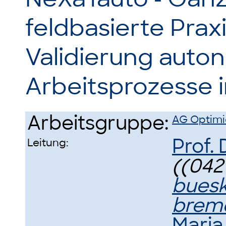
feldbasierte Pra
Validierung auto
Arbeitsprozesse 
Arbeitsgruppe:
AG Optimi
Prof. 
Leitung:
((0421
buesk
brem
Maria