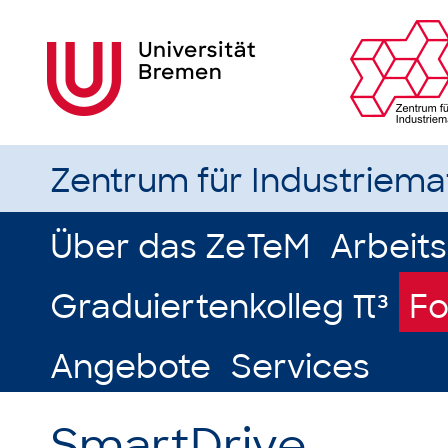
Zentrum für Industriem
Über das ZeTeM
Arbeit
Graduiertenkolleg π³
Fo
Angebote
Services
SmartDrive