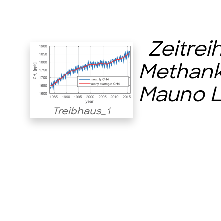
Zeitrei
Methank
Mauno Lo
Treibhaus_1