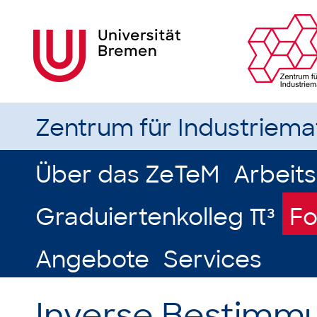
Zentrum für Industriem
Über das ZeTeM
Arbeit
Graduiertenkolleg π³
Fo
Angebote
Services
Inverse Bestimm