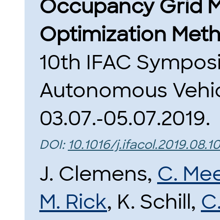
Occupancy Grid Ma
Optimization Meth
10th IFAC Symposi
Autonomous Vehicl
03.07.-05.07.2019.
DOI:
10.1016/j.ifacol.2019.08.1
J. Clemens,
C. Me
M. Rick
, K. Schill,
C