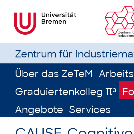
Zentrum für Industriem
Über das ZeTeM
Arbeit
Graduiertenkolleg π³
Fo
Angebote
Services
CAUSE-Cognitiv