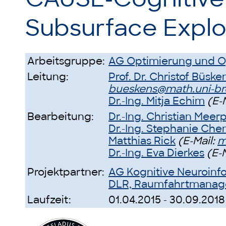
Subsurface Explo
Arbeitsgruppe:
AG Optimierung und O
Leitung:
Prof. Dr. Christof Büske
bueskens@math.uni-b
Dr.-Ing. Mitja Echim
(E-
Bearbeitung:
Dr.-Ing. Christian Meer
Dr.-Ing. Stephanie Che
Matthias Rick
(E-Mail:
m
Dr.-Ing. Eva Dierkes
(E-
Projektpartner:
AG Kognitive Neuroinf
DLR, Raumfahrtmana
Laufzeit:
01.04.2015 - 30.09.2018