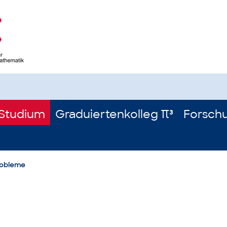
Studium
Graduiertenkolleg π³
Forsch
robleme